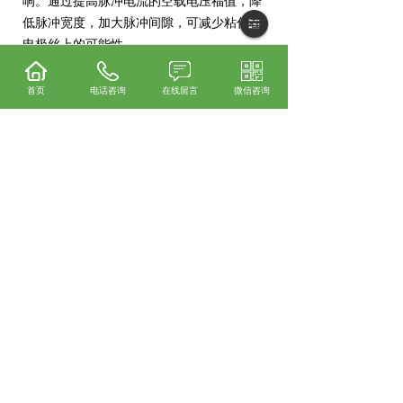
响。通过提高脉冲电流的空载电压福值，降
低脉冲宽度，加大脉冲间隙，可减少粘付在
电极丝上的可能性。
首页
电话咨询
在线留言
微信咨询
相关标签：
三菱配件
,
三菱配件价格
,
发布时间：2020/11/24 15:53:36
上一个：
中山三菱配件厂家
下一个：
中山慢走丝压板
365系统