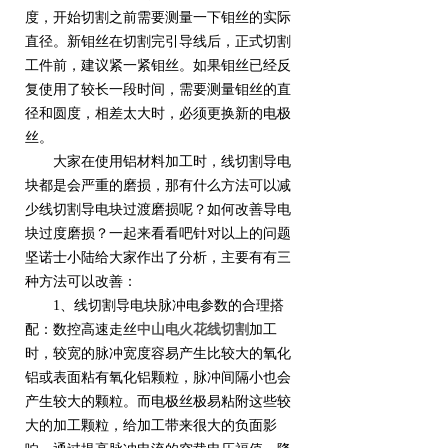
度，开始切割之前需要测量一下钼丝的实际
直径。新钼丝在切割完引导线后，正式切割
工件前，建议紧一紧钼丝。如果钼丝已经反
复使用了较长一段时间，需要测量钼丝的直
径和圆度，相差太大时，必须更换新的电极
丝。
大家在使用铝材料加工时，线切割导电
块都是会严重的磨损，那有什么方法可以减
少线切割导电块过渡磨损呢？如何改善导电
块过度磨损？一起来看看吧针对以上的问题
坚诺士小陆给大家作出了分析，主要有有三
种方法可以改善：
1、线切割导电块脉冲电参数的合理搭
配：数控高速走丝
中山电火花线切割
加工
时，较宽的脉冲宽度容易产生比较大的氧化
铝或表面粘有氧化铝颗粒，脉冲间隔小也会
产生较大的颗粒。而电极丝极易粘附这些较
大的加工颗粒，给加工带来很大的负面影