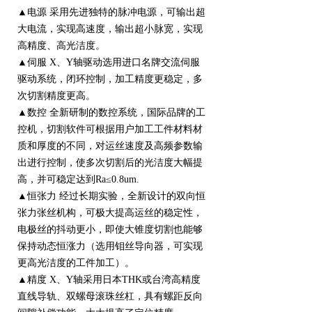
▲电源 采用先进独特的脉冲电源，可输出超
大电流，实现高速度，输出超小脉宽，实现
高精度、高光洁度。
▲伺服 X、Y轴驱动选用进口名牌交流伺服
驱动系统，闭环控制，加工精度更稳定，多
次切割精度更高。
▲数控 全新研制的数控系统，国际品牌的工
控机，切割软件可根据用户加工工件材料材
质和厚度的不同，对运丝速度及高频参数输
出进行控制，使多次切割后的光洁度大幅提
高，并可稳定达到Ra≤0.8um.
▲恒张力 经过长期实验，全新设计的双向恒
张力张丝机构，可极大提高运丝的稳定性，
电极丝的抖动更小，即使大锥度切割也能够
保持动态恒涨力（选用钼丝导向器，可实现
更高光洁度的工件加工）。
▲精度 X、Y轴采用日本THK或台湾高精度
直线导轨、双螺母滚珠丝杠，具有螺距反向