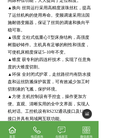
间隙补偿功能，大大提高了定位精度。
▲换向 丝筒运行采用高精度滚珠丝杠，提高
了运丝机构的使用寿命。变频调速采用法国
施耐德变频器，保证了丝筒的调速和换向平
稳可靠。
▲强度 立柱式低重心T型床身结构，高强度
树脂砂铸件。主机具有足够的刚性和强度，
可使机床精度保证5–10年不变。
▲锥度 获专利的四连杆技术，实现了任意角
度的大锥度切割。
▲环保 全封闭式护罩，走丝路径均有防水接
盘和运丝防溅保护装置，可有效减少加工时
切割液的飞溅，保护环境。
▲方便 主机控制设有手控盒，操作更加方
便。直观、清晰实用的全中文界面，实现人
机对话。工控机设有RS232通讯接口及USB
接口并具有局域网互联功能。
▲润滑 整机采用中心润滑系统，可使操作人
员轻松的对机床进行日常保养，延长机床的
首页
电话咨询
在线留言
微信咨询