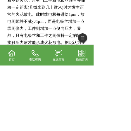
看不到火花，只有当工件将电极丝顶弯并偏
移一定距离(几微米到几十微米)时才发生正
常的火花放电。此时线电极每进给1μm，放
电间隙并不减少1μm，而是电极丝增加一点
线间张力，工件则增加一点侧向压力，显
然，只有电极丝和工件之间保持一定的轻微
接触压力后才能形成火花放电。据此认为在
电极丝和工件之间存在着某种电化学产生的
绝缘薄膜介质
首页
电话咨询
在线留言
微信咨询