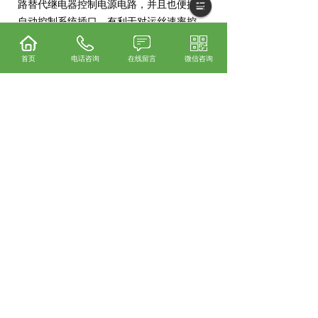
路替代继电器控制电源电路，并且也便捷与
自动控制系统插口，有利于对运丝速率控
制。使用交流电机调速后，也缓解了运丝电
动机的换相冲击性，有益于维持电极丝稳
首页
电话咨询
在线留言
微信咨询
定。
（5）机床机械精度的提升及其它 为确保
数次切割效果，机床务必有很高的重复定位
精度，这会对床体、滑轨等都有一定的规
定。采取措施包含：设计方案适宜的构造、
采用适宜的原材料、应用直线滑轨，及其走
刀系统软件选用无空隙齿轮副或电动机直拖
消空隙等，以此维持机床的精密度和耐用
度。在电极丝的稳定层面，同样也实施了各
种各样对策。此外，研发了新工作液，一个
新的过滤装置，以适应加工和环保规定。
2、快走丝线切割与中走丝线切割把传
统“快走丝线切割”称之为了“一般快速走丝线
切割”，以有别于之后发生的新式机床——
就目前来看，“中走丝”就是这个样子新式机