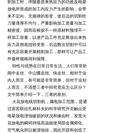
割加工时，伴随着原来热应力的功效及电晕
放电所形成的加工内应力产生的影响，会带
来不定向、无规律的形变，使后边的切割吃
刀量薄厚不均匀，严重影响加工质量与加工
精密度。因而应根据不一样原材料预埋不一
样加工容量，以便产品工件充足释放出来热
应力及彻底扭转变形，后边数次切割中可以
有充足容量开展精割加工，那样可让产品工
件最终规格得到保障。
特性与优势在日常日常生活，人们常常听
闻中走丝、
中山慢走丝
、快走丝，相对于业
内人而言，有可能是非常简单，但对于业别
人而言，不清楚三者中间究竟应怎么区分？
文中简单介绍一下，三者的差别。
火花放电线切割机，属电加工范围，是通
过原苏联拉扎林科夫妇科学研究开关触点受
电晕放电浸蚀破损的状况和缘由时，发觉火
花放电的瞬间持续高温能使局部金属熔化、
空气氧化所以被浸蚀掉，因此开辟和创造了