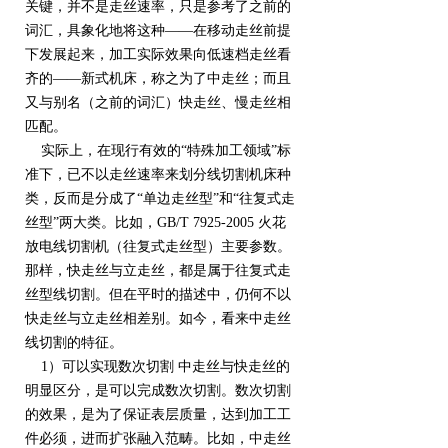
关键，并不是走丝速率，只是参考了之前的
词汇，具象化地将这种——在移动走丝前提
下发展起来，加工实际效果向低速档走丝看
齐的——新式机床，称之为了中走丝；而且
又与别名（之前的词汇）快走丝、慢走丝相
匹配。
实际上，在现行有效的“特殊加工领域”标
准下，已不以走丝速率来划分线切割机床种
类，反而是分成了“单边走丝型”和“往复式走
丝型”两大类。比如，GB/T 7925-2005 火花
放电线切割机（往复式走丝型）主要参数。
那样，快走丝与立走丝，都是属于往复式走
丝型线切割。但在平时的描述中，仍何不以
快走丝与立走丝相差别。如今，看来中走丝
线切割的特征。
1）可以实现数次切割 中走丝与快走丝的
明显区分，是可以完成数次切割。数次切割
的效果，是为了保证表层质量，达到加工工
件必须，进而扩张融入范畴。比如，中走丝