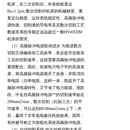
机床，在三次切割后，外表粗糙度达
Ra≤1.2μm.数次切割对机床的机械精度、重
复定位精度、运丝系统稳定性、高频脉冲电
源性能、切削液的导电率及其数次切割工艺
数据库系统等规定远远超过一般HSWEDM
机床的需求。
（2）高频脉冲电源取得进步 为推进数次
切割又很确保加工高效率，务必提升在粗加
工后的切割速率，这就需要高频脉冲电源的
紧密配合。因此，依据电力电子学的高速发
展，将高频脉冲电源展开了改善，并取消功
率电阻（功率电阻。这样一来，既提升了高
频脉冲电源特性，又节省了电力能源。现阶
段，中走丝高频脉冲电源**的切割速率贴近
200mm2/min，数次切割（比如三次）的平
均速率，可以达到60-80mm2/min上下；并
且，赢得了非常低电极丝耗损效果。因而，
有的被号称之为智能化系统高频脉冲电源。
（3）自动控制系统 中走丝线切割大多采