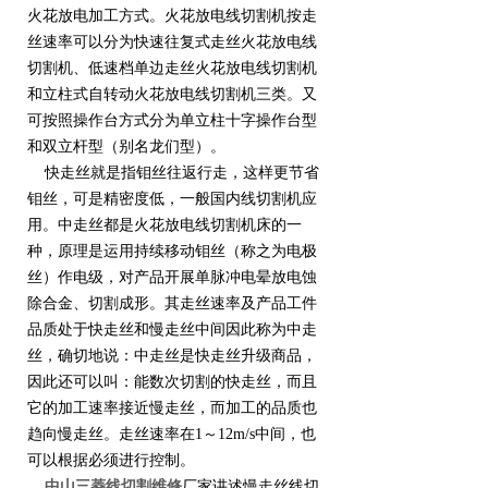
火花放电加工方式。火花放电线切割机按走
丝速率可以分为快速往复式走丝火花放电线
切割机、低速档单边走丝火花放电线切割机
和立柱式自转动火花放电线切割机三类。又
可按照操作台方式分为单立柱十字操作台型
和双立杆型（别名龙们型）。
快走丝就是指钼丝往返行走，这样更节省
钼丝，可是精密度低，一般国内线切割机应
用。中走丝都是火花放电线切割机床的一
种，原理是运用持续移动钼丝（称之为电极
丝）作电级，对产品开展单脉冲电晕放电蚀
除合金、切割成形。其走丝速率及产品工件
品质处于快走丝和慢走丝中间因此称为中走
丝，确切地说：中走丝是快走丝升级商品，
因此还可以叫：能数次切割的快走丝，而且
它的加工速率接近慢走丝，而加工的品质也
趋向慢走丝。走丝速率在1～12m/s中间，也
可以根据必须进行控制。
中山三菱线切割维修
厂家讲述慢走丝线切