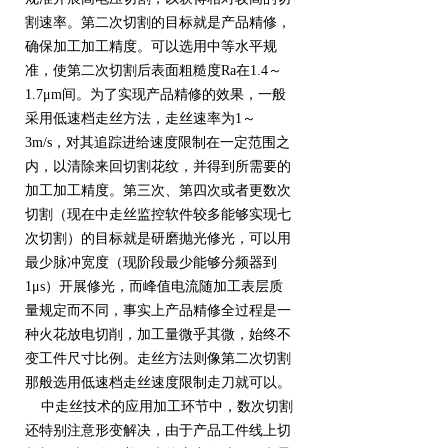
割速率。第二次切割的目标就是产品精修，
确保加工加工精度。可以选用中等水平规
准，使第二次切割后表面粗糙度Ra在1.4～
1.7μm间。为了实现产品精修的效果，一般
采用低速档走丝方法，走丝速率为1～
3m/s，对其追踪进给速度限制在一定范围之
内，以清除来回切割花纹，并得到所需要的
加工加工精度。第三次、第四次或者更数次
切割（现在中走丝监控软件较多能够实现七
次切割）的目标就是研磨抛光修光，可以用
最少脉冲宽度（现阶段最少能够分频器到
1μs）开展修光，而峰值电流随加工表层质
量规定而不同，事实上产品精修全过程是一
种火花放电切削，加工量微乎其微，始终不
变工件尺寸比例。走丝方法则像第二次切割
那般选用低速档走丝速度限制走刀就可以。
中走丝技术的应用加工环节中，数次切割
还特别注意形变解决，由于产品工件线上切