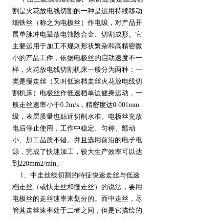
割是火花放电线切割的一种是运用持续移动
细铁丝（称之为电极丝）作电级，对产品开
展单脉冲电晕放电蚀除合金、切割成形。它
主要运用于加工不规则形状繁杂和高精密微
小的产品工件，依据电极丝的启动速度不一
样，火花放电线切割机床一般分为两种：一
类是慢走丝（又叫低速档走丝火花放电线切
割机床）电极丝作低速档单边健身运动，一
般走丝速率小于0.2m/s，精密度达0.001mm
级，表层质量也贴近切削水准。电极丝充放
电后停止使用，工作中稳定、匀称、颤动
小、加工品质不错。并且选用前沿的电子电
源，完成了快速加工，较大生产效率可以达
到220mm2/min。
1、中走丝线切割的特征快速走丝与低速
档走丝（或快走丝和慢走丝）的说法，要用
电极丝的走丝速率来划分的。而中走丝，尽
管其走丝速率处于二者之间，但是它描绘的