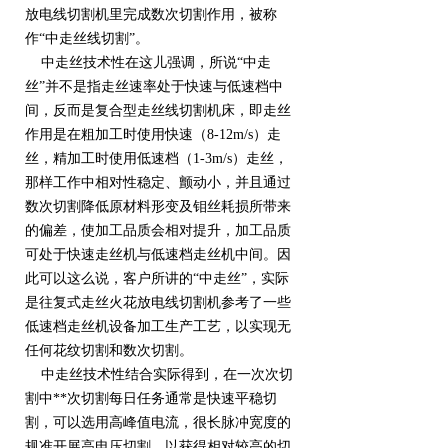
放电线切割机里完成数次切割作用，被称
作“中走丝线切割”。
中走丝技术性在这儿强调，所说“中走
丝”并不是指走丝速率处于快速与低速档中
间，反而是复合型走丝线切割机床，即走丝
作用是在粗加工时使用快速（8-12m/s）走
丝，精加工时使用低速档（1-3m/s）走丝，
那样工作中相对性稳定、颤动小，并且通过
数次切割降低原材料形变及钼丝耗损所带来
的偏差，使加工品质会相对提升，加工品质
可处于快速走丝机与低速档走丝机中间。因
此可以这么说，客户所讲的“中走丝”，实际
是往复式走丝火花放电线切割机参考了一些
低速档走丝机设备加工生产工艺，以实现无
任何花纹切割和数次切割。
中走丝技术性结合实际得到，在一次次切
割中**次切割每日任务通常是快速平稳切
割，可以选用高峰值电流，很长脉冲宽度的
规准开展高电压切割，以获得相对较高的切