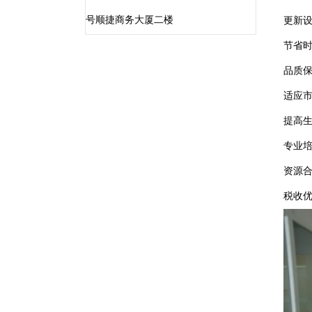
号顺捷商务大厦二楼
更新
节省
品质
适应
提高
专业
资源
税收