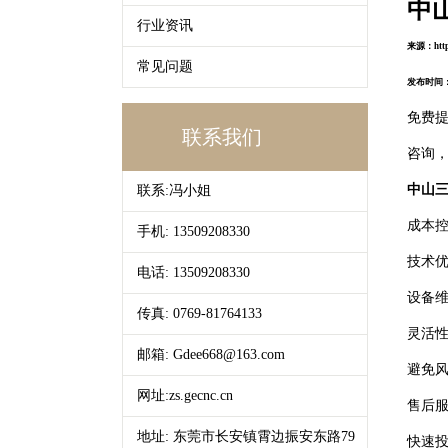
中
行业资讯
来源：http:
常见问题
发布时间：20
免费
联系我们
咨询
中山
联系:冯小姐
成本
手机: 13509208330
技术
电话: 13509208330
设备
传真: 0769-81764133
灵活
邮箱: Gdee668@163.com
避免
网址:zs.gecnc.cn
售后
地址: 东莞市长安镇霄边振安东路79
快速